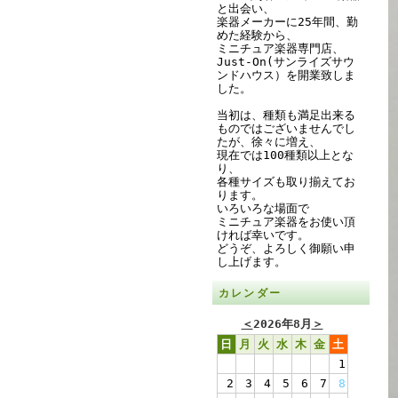
と出会い、
楽器メーカーに25年間、勤
めた経験から、
ミニチュア楽器専門店、
Just-On(サンライズサウ
ンドハウス）を開業致しま
した。
当初は、種類も満足出来る
ものではございませんでし
たが、徐々に増え、
現在では100種類以上とな
り、
各種サイズも取り揃えてお
ります。
いろいろな場面で
ミニチュア楽器をお使い頂
ければ幸いです。
どうぞ、よろしく御願い申
し上げます。
カレンダー
＜
2026年8月
＞
日
月
火
水
木
金
土
1
2
3
4
5
6
7
8