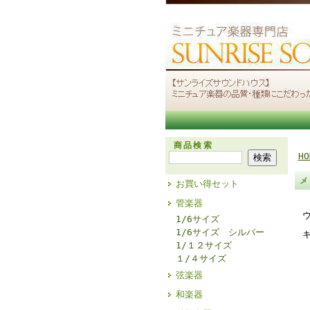
商品検索
HO
メ
お買い得セット
管楽器
1/6サイズ
1/6サイズ シルバー
1/１２サイズ
１/４サイズ
弦楽器
和楽器