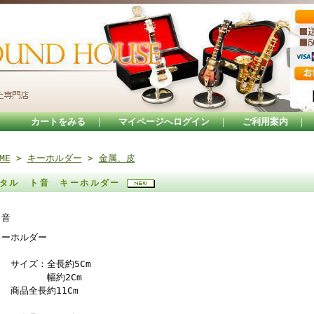
カートをみる
｜
マイページへログイン
｜
ご利用案内
｜
ME
>
キーホルダー
>
金属、皮
タル ト音 キーホルダー
ト音
キーホルダー
サイズ：全長約5Cm
幅約2Cm
商品全長約11Cm