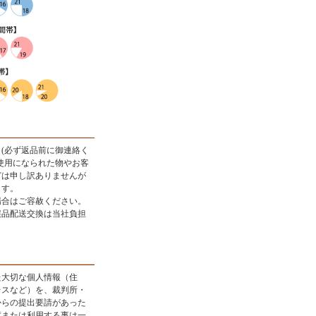
(必ず返品前に御連絡く
使用になられた物やお客
どは申し訳ありませんが
ます。
場合はご容赦ください。
誤品配送交換は当社負担
。
た大切な個人情報（住
レスなど）を、裁判所・
からの提出要請があった
渡または利用する事は一