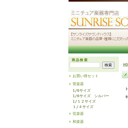
商品検索
HO
メ
お買い得セット
管楽器
1/6サイズ
1/6サイズ シルバー
1/１２サイズ
１/４サイズ
弦楽器
和楽器