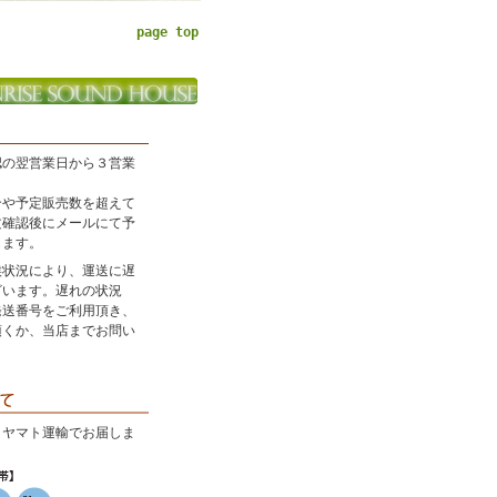
page top
認の翌営業日から３営業
。
合や予定販売数を超えて
文確認後にメールにて予
します。
候状況により、運送に遅
ざいます。遅れの状況
発送番号をご利用頂き、
頂くか、当店までお問い
・ヤマト運輸でお届しま