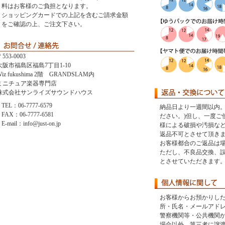
料はお客様のご負担となります。
ショッピングカードでの上記を含むご請求金額
をご確認の上、ご注文下さい。
553-0003
大阪市福島区福島7丁目1-10
iz fukushima 2階 GRANDSLAM内
ミニチュア楽器専門店
株式会社サンライズサウンドハウス
TEL：06-7777-6579
納品日より一週間以内。
FAX：06-7777-6581
ださい。)但し、一度ご
E-mail：info@just-on.jp
様による破損や汚損な
返品不可とさせて頂き
お客様都合のご返品は
ただし、不良品交換、
とさせていただきます
お客様からお預かりし
所・氏名・メールアド
警察機関等・公共機関
場合以外、第三者に譲