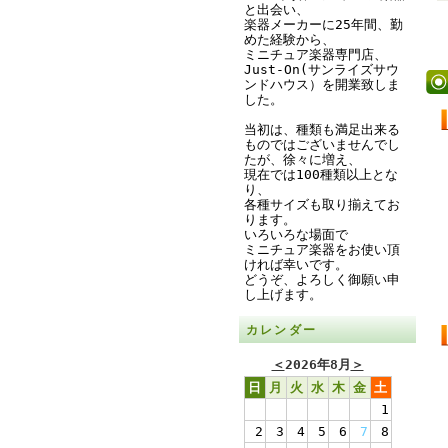
と出会い、
楽器メーカーに25年間、勤
めた経験から、
ミニチュア楽器専門店、
Just-On(サンライズサウ
ンドハウス）を開業致しま
した。
当初は、種類も満足出来る
ものではございませんでし
たが、徐々に増え、
現在では100種類以上とな
り、
各種サイズも取り揃えてお
ります。
いろいろな場面で
ミニチュア楽器をお使い頂
ければ幸いです。
どうぞ、よろしく御願い申
し上げます。
カレンダー
＜
2026年8月
＞
日
月
火
水
木
金
土
1
2
3
4
5
6
7
8