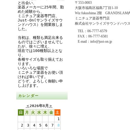
と出会い、
〒553-0003
楽器メーカーに25年間、勤
大阪市福島区福島7丁目1-10
めた経験から、
Wiz fukushima 2階 GRANDSLAM
ミニチュア楽器専門店、
ミニチュア楽器専門店
Just-On(サンライズサウ
株式会社サンライズサウンドハウ
ンドハウス）を開業致しま
した。
TEL：06-7777-6579
FAX：06-7777-6581
当初は、種類も満足出来る
E-mail：info@just-on.jp
ものではございませんでし
たが、徐々に増え、
現在では100種類以上とな
り、
各種サイズも取り揃えてお
ります。
いろいろな場面で
ミニチュア楽器をお使い頂
ければ幸いです。
どうぞ、よろしく御願い申
し上げます。
カレンダー
＜
2026年8月
＞
日
月
火
水
木
金
土
1
2
3
4
5
6
7
8