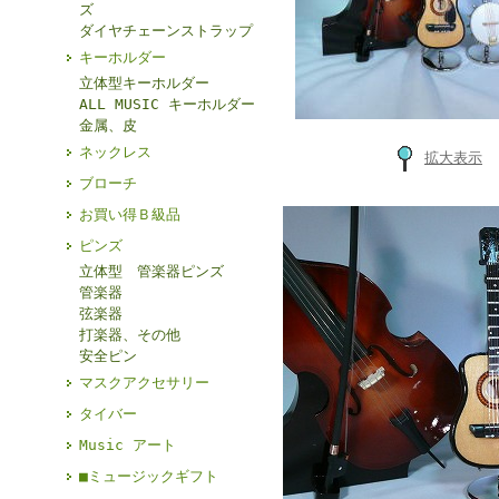
ズ
ダイヤチェーンストラップ
キーホルダー
立体型キーホルダー
ALL MUSIC キーホルダー
金属、皮
ネックレス
拡大表示
ブローチ
お買い得Ｂ級品
ピンズ
立体型 管楽器ピンズ
管楽器
弦楽器
打楽器、その他
安全ピン
マスクアクセサリー
タイバー
Music アート
■ミュージックギフト