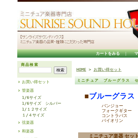
カートをみる
｜
商品検索
HOME
>
お買い得セット
ミニチュア ブルーグラス 
お買い得セット
管楽器
■
ブルーグラス
1/6サイズ
1/6サイズ シルバー
バンジョー
1/１２サイズ
フォークギター
１/４サイズ
コントラバス
バイオリン
弦楽器
和楽器
ミニチュア楽器 セッ