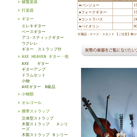
鍵盤楽器
●バンジョー
1
打楽器
●フォークギター
1
ギター
●コントラバス
2
エレキギター
●バイオリン
9
ベースギター
付属品：ケース・スタンド 【ご注意】飾
アコ-スティックギター
ウクレレ
ギター ストラップ付
AXE HEAVEN ギター・他
AXE ギター
ギターアンプ
ドラムセット
小物
AXEギター B級品
小物類
オルゴール
携帯ストラップ
立体型ストラップ
木製ストラップ Ａシリ
ーズ
木製ストラップ Ｂシリー