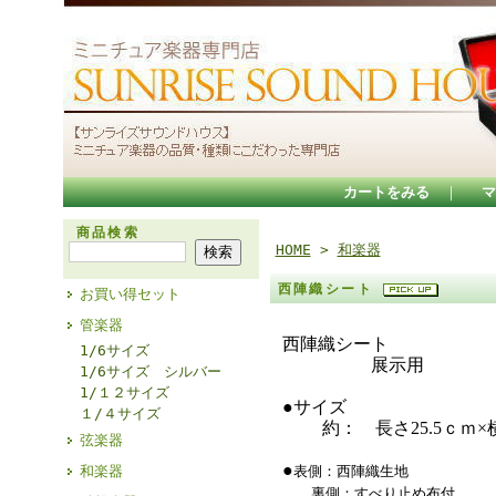
カートをみる
｜
マ
商品検索
HOME
>
和楽器
西陣織シート
お買い得セット
管楽器
西陣織シート
1/6サイズ
展示用
1/6サイズ シルバー
1/１２サイズ
●サイズ
１/４サイズ
約： 長さ25.5ｃｍ×横
弦楽器
●
和楽器
表側：西陣織生地
裏側：すべり止め布付