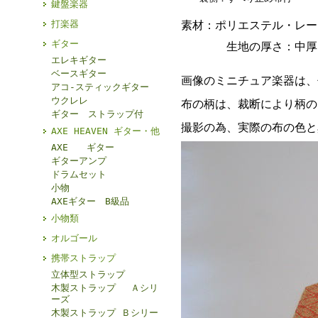
鍵盤楽器
打楽器
素材：ポリエステル・レー
ギター
生地の厚さ：中厚
エレキギター
ベースギター
画像のミニチュア楽器は、
アコ-スティックギター
ウクレレ
布の柄は、裁断により柄の
ギター ストラップ付
撮影の為、実際の布の色と
AXE HEAVEN ギター・他
AXE ギター
ギターアンプ
ドラムセット
小物
AXEギター B級品
小物類
オルゴール
携帯ストラップ
立体型ストラップ
木製ストラップ Ａシリ
ーズ
木製ストラップ Ｂシリー