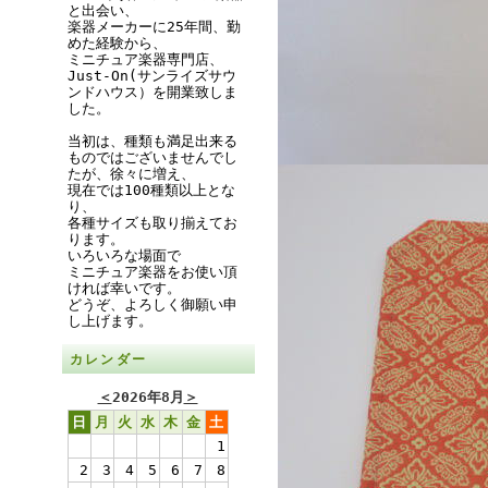
と出会い、
楽器メーカーに25年間、勤
めた経験から、
ミニチュア楽器専門店、
Just-On(サンライズサウ
ンドハウス）を開業致しま
した。
当初は、種類も満足出来る
ものではございませんでし
たが、徐々に増え、
現在では100種類以上とな
り、
各種サイズも取り揃えてお
ります。
いろいろな場面で
ミニチュア楽器をお使い頂
ければ幸いです。
どうぞ、よろしく御願い申
し上げます。
カレンダー
＜
2026年8月
＞
日
月
火
水
木
金
土
1
2
3
4
5
6
7
8